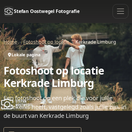
Stefan Oostwegel Fotografie
Home
Fotoshoot op locatie
Kerkrade Limburg
Lokale pagina
Fotoshoot op locatie
Kerkrade Limburg
Een fotoshoot op een plek die voor jullie
betekenis heeft, vastgelegd zoals jullie zijn. in
de buurt van Kerkrade Limburg