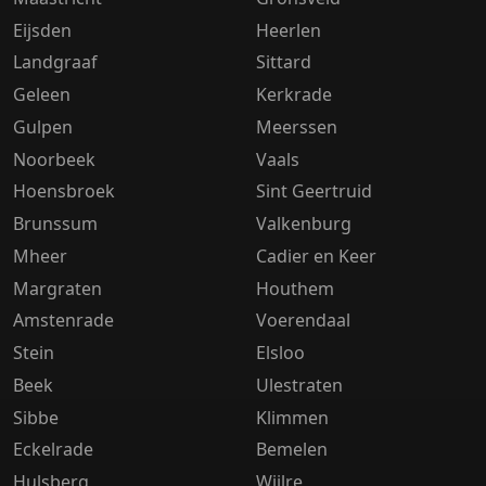
Eijsden
Heerlen
Landgraaf
Sittard
Geleen
Kerkrade
Gulpen
Meerssen
Noorbeek
Vaals
Hoensbroek
Sint Geertruid
Brunssum
Valkenburg
Mheer
Cadier en Keer
Margraten
Houthem
Amstenrade
Voerendaal
Stein
Elsloo
Beek
Ulestraten
Sibbe
Klimmen
Eckelrade
Bemelen
Hulsberg
Wijlre