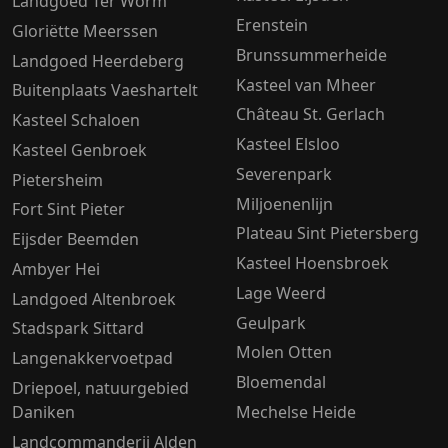
Landgoed Ter Worm
Erenstein
Gloriëtte Meerssen
Brunssummerheide
Landgoed Heerdeberg
Kasteel van Mheer
Buitenplaats Vaeshartelt
Château St. Gerlach
Kasteel Schaloen
Kasteel Elsloo
Kasteel Genbroek
Severenpark
Pietersheim
Miljoenenlijn
Fort Sint Pieter
Plateau Sint Pietersberg
Eijsder Beemden
Kasteel Hoensbroek
Ambyer Hei
Lage Weerd
Landgoed Altenbroek
Geulpark
Stadspark Sittard
Molen Otten
Langenakkervoetpad
Bloemendal
Driepoel, natuurgebied
Daniken
Mechelse Heide
Landcommanderij Alden