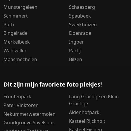
Munstergeleen
Schaesberg
Schimmert
Spaubeek
Puth
Sweikhuizen
Bingelrade
Doenrade
Merkelbeek
Ingber
Wahlwiller
Partij
Maasmechelen
Bilzen
Dit zijn mijn favoriete foto plekjes!
Frontenpark
Lang Grachtje en Klein
Grachtje
Pater Vinktoren
Aldenhofpark
Nekummerwatermolen
Kasteel Rijckholt
Grindgroeve Savelsbos
Kasteel Eijsden