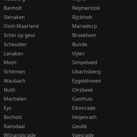
Banholt
Reijmerstok
Slenaken
Rijckholt
Oost-Maarland
Mariadorp
Schin op geul
Broekhem
Scheulder
Bunde
Lanaken
Vijlen
Mesh
Simpelveld
Schinnen
Ubachsberg
Waubach
Eygelshoven
Nuth
Oirsbeek
Mechelen
Gasthuis
Eys
Elkenrade
Bocholz
Heijenrath
Ransdaal
Geulle
Wijnandsrade
Vaesrade