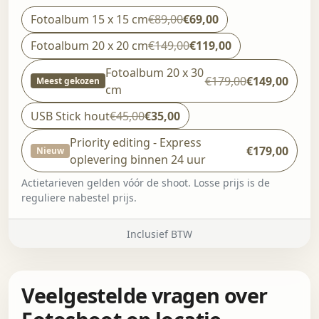
Fotoalbum 15 x 15 cm
€89,00
€69,00
Fotoalbum 20 x 20 cm
€149,00
€119,00
Fotoalbum 20 x 30
€179,00
€149,00
Meest gekozen
cm
USB Stick hout
€45,00
€35,00
Priority editing - Express
€179,00
Nieuw
oplevering binnen 24 uur
Actietarieven gelden vóór de shoot. Losse prijs is de
reguliere nabestel prijs.
Inclusief BTW
Veelgestelde vragen over