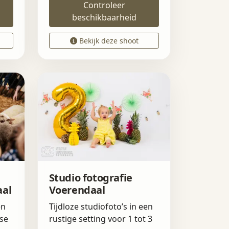
Controleer
beschikbaarheid
Bekijk deze shoot
Studio fotografie
aal
Voerendaal
en
Tijdloze studiofoto’s in een
se
rustige setting voor 1 tot 3