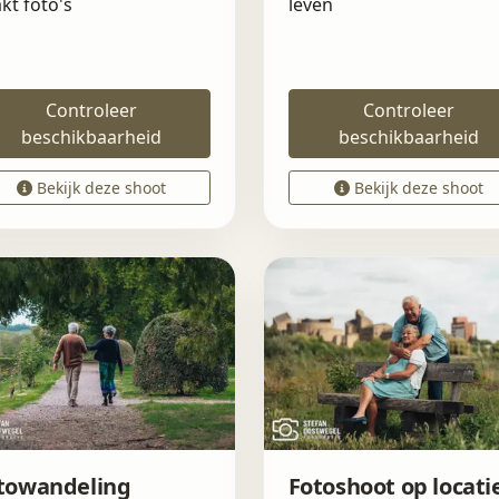
kt foto's
leven
Controleer
Controleer
beschikbaarheid
beschikbaarheid
Bekijk deze shoot
Bekijk deze shoot
towandeling
Fotoshoot op locati