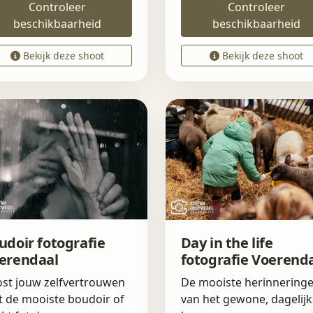
Controleer
Controleer
beschikbaarheid
beschikbaarheid
Bekijk deze shoot
Bekijk deze shoot
udoir fotografie
Day in the life
erendaal
fotografie Voerend
st jouw zelfvertrouwen
De mooiste herinnering
 de mooiste boudoir of
van het gewone, dagelijk