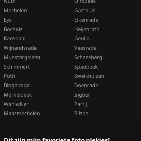
Nuth
Oirsbeek
Mechelen
Gasthuis
Eys
Elkenrade
Bocholz
Heijenrath
Ransdaal
Geulle
Wijnandsrade
Vaesrade
Munstergeleen
Schaesberg
Schimmert
Spaubeek
Puth
Sweikhuizen
Bingelrade
Doenrade
Merkelbeek
Ingber
Wahlwiller
Partij
Maasmechelen
Bilzen
Dit zijn mijn favoriete foto plekjes!