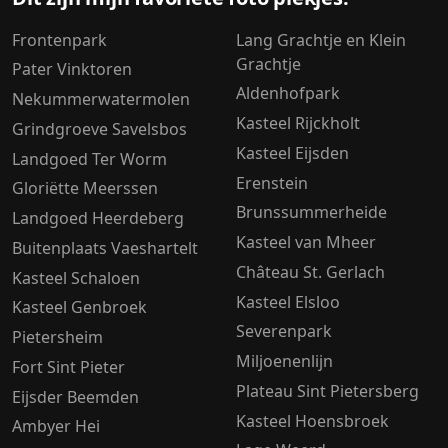
Frontenpark
Lang Grachtje en Klein
Grachtje
Pater Vinktoren
Aldenhofpark
Nekummerwatermolen
Kasteel Rijckholt
Grindgroeve Savelsbos
Kasteel Eijsden
Landgoed Ter Worm
Erenstein
Gloriëtte Meerssen
Brunssummerheide
Landgoed Heerdeberg
Kasteel van Mheer
Buitenplaats Vaeshartelt
Château St. Gerlach
Kasteel Schaloen
Kasteel Elsloo
Kasteel Genbroek
Severenpark
Pietersheim
Miljoenenlijn
Fort Sint Pieter
Plateau Sint Pietersberg
Eijsder Beemden
Kasteel Hoensbroek
Ambyer Hei