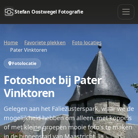
Stefan Oostwegel Fotografie
Home
Favoriete plekken
Foto locaties
Pater Vinktoren
Fotolocatie
Fotoshoot bij Pater
Vinktoren
Gelegen aan het Faliezusterspark, waar we de
mogelijkheid hebben om alleen, met koppels
of met kleine groepen mooie foto's te maken
in de binnenstad van Maastricht