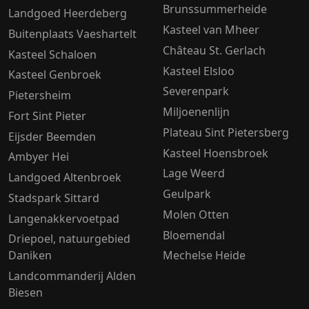
Brunssummerheide
Landgoed Heerdeberg
Kasteel van Mheer
Buitenplaats Vaeshartelt
Château St. Gerlach
Kasteel Schaloen
Kasteel Elsloo
Kasteel Genbroek
Severenpark
Pietersheim
Miljoenenlijn
Fort Sint Pieter
Plateau Sint Pietersberg
Eijsder Beemden
Kasteel Hoensbroek
Ambyer Hei
Lage Weerd
Landgoed Altenbroek
Geulpark
Stadspark Sittard
Molen Otten
Langenakkervoetpad
Bloemendal
Driepoel, natuurgebied
Daniken
Mechelse Heide
Landcommanderij Alden
Biesen