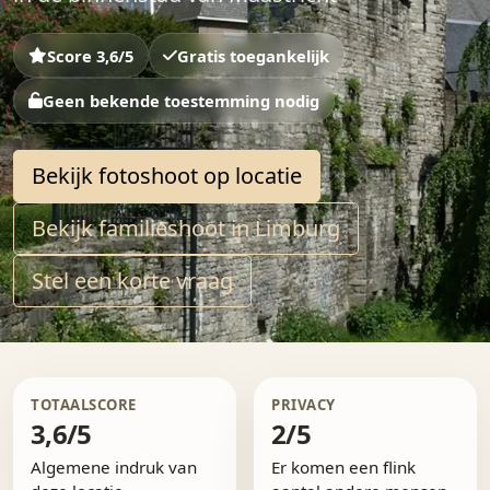
Score 3,6/5
Gratis toegankelijk
Geen bekende toestemming nodig
Bekijk fotoshoot op locatie
Bekijk familieshoot in Limburg
Stel een korte vraag
TOTAALSCORE
PRIVACY
3,6/5
2/5
Algemene indruk van
Er komen een flink