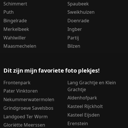
Schimmert
Spaubeek
Puth
Sweikhuizen
Bingelrade
Doenrade
Merkelbeek
Ingber
Wahlwiller
Partij
Maasmechelen
Bilzen
Dit zijn mijn favoriete foto plekjes!
Frontenpark
Lang Grachtje en Klein
Grachtje
Pater Vinktoren
Aldenhofpark
Nekummerwatermolen
Kasteel Rijckholt
Grindgroeve Savelsbos
Kasteel Eijsden
Landgoed Ter Worm
Erenstein
Gloriëtte Meerssen