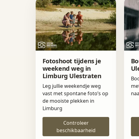
Fotoshoot tijdens je
Bo
weekend weg in
Ul
Limburg Ulestraten
Boo
Leg jullie weekendje weg
met
vast met spontane foto’s op
naa
de mooiste plekken in
Limburg
Controleer
beschikbaarheid