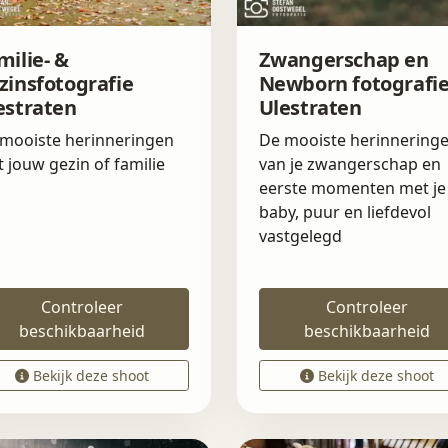
milie- &
Zwangerschap en
zinsfotografie
Newborn fotografi
estraten
Ulestraten
mooiste herinneringen
De mooiste herinnering
 jouw gezin of familie
van je zwangerschap en
eerste momenten met je
baby, puur en liefdevol
vastgelegd
Controleer
Controleer
beschikbaarheid
beschikbaarheid
Bekijk deze shoot
Bekijk deze shoot