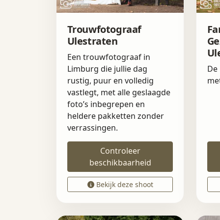
Trouwfotograaf
Fa
Ulestraten
Ge
Ul
Een trouwfotograaf in
Limburg die jullie dag
De 
rustig, puur en volledig
met
vastlegt, met alle geslaagde
foto’s inbegrepen en
heldere pakketten zonder
verrassingen.
Controleer
beschikbaarheid
Bekijk deze shoot