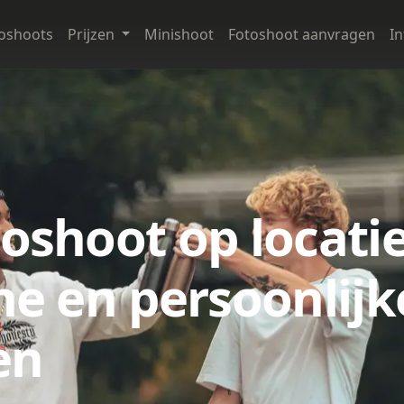
oshoots
Prijzen
Minishoot
Fotoshoot aanvragen
I
oshoot op locatie
e en persoonlijk
en