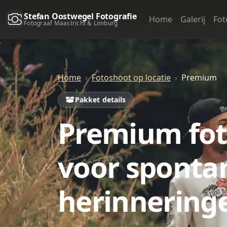
Stefan Oostwegel Fotografie
Home
Galerij
Fot
Fotograaf Maastricht & Limburg
Home
Fotoshoot op locatie
Premium
Pakket details
Premium fot
voor spontan
herinnering