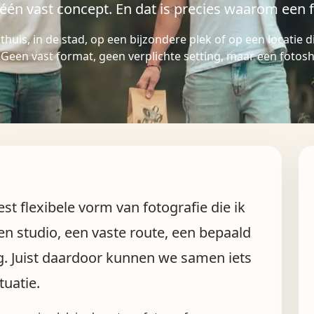
én vast concept. En dat is precies waarom een f
 thuis, in de stad, op een bijzondere plek of op een locatie d
 Geen vast format, geen verplichte setting, maar een fotosho
st flexibele vorm van fotografie die ik
en studio, een vaste route, een bepaald
ng. Juist daardoor kunnen we samen iets
tuatie.