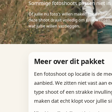
Sommige fotoshoots passen niet in é
Of jullie nu foto’s willen maken in de natuur,
deze shoot draait volledig om jullie wensen.
wat jullie willen vastleggen.
Meer over dit pakket
Een fotoshoot op locatie is de mee
aanbied. We zitten niet vast aan e
type shoot of een strakke invulli
maken dat echt klopt voor jullie si