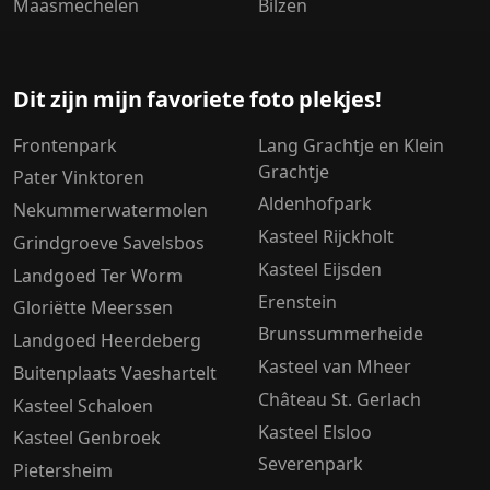
Maasmechelen
Bilzen
Dit zijn mijn favoriete foto plekjes!
Frontenpark
Lang Grachtje en Klein
Grachtje
Pater Vinktoren
Aldenhofpark
Nekummerwatermolen
Kasteel Rijckholt
Grindgroeve Savelsbos
Kasteel Eijsden
Landgoed Ter Worm
Erenstein
Gloriëtte Meerssen
Brunssummerheide
Landgoed Heerdeberg
Kasteel van Mheer
Buitenplaats Vaeshartelt
Château St. Gerlach
Kasteel Schaloen
Kasteel Elsloo
Kasteel Genbroek
Severenpark
Pietersheim