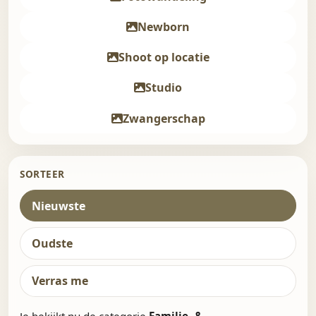
Newborn
Shoot op locatie
Studio
Zwangerschap
SORTEER
Nieuwste
Oudste
Verras me
Je bekijkt nu de categorie
Familie- &