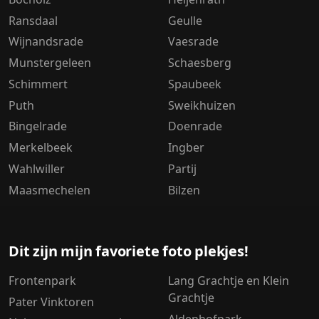
Ransdaal
Geulle
Wijnandsrade
Vaesrade
Munstergeleen
Schaesberg
Schimmert
Spaubeek
Puth
Sweikhuizen
Bingelrade
Doenrade
Merkelbeek
Ingber
Wahlwiller
Partij
Maasmechelen
Bilzen
Dit zijn mijn favoriete foto plekjes!
Frontenpark
Lang Grachtje en Klein
Grachtje
Pater Vinktoren
Aldenhofpark