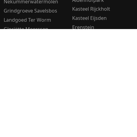
Nekummerwatermolen
Kasteel Rijckholt
Grindgroeve Savelsbos
Kasteel Eijsden
Landgoed Ter Worm
Erenstein
Gloriëtte Meerssen
Brunssummerheide
Landgoed Heerdeberg
Kasteel van Mheer
Buitenplaats Vaeshartelt
Château St. Gerlach
Kasteel Schaloen
Kasteel Elsloo
Kasteel Genbroek
Severenpark
Pietersheim
Miljoenenlijn
Fort Sint Pieter
Plateau Sint Pietersberg
Eijsder Beemden
Kasteel Hoensbroek
Ambyer Hei
Lage Weerd
Landgoed Altenbroek
Geulpark
Stadspark Sittard
Molen Otten
Langenakkervoetpad
Bloemendal