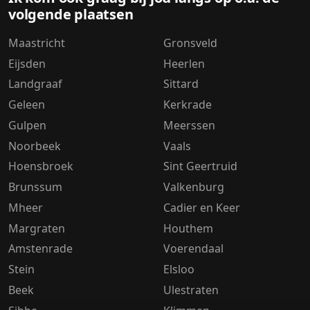
volgende plaatsen
Maastricht
Gronsveld
Eijsden
Heerlen
Landgraaf
Sittard
Geleen
Kerkrade
Gulpen
Meerssen
Noorbeek
Vaals
Hoensbroek
Sint Geertruid
Brunssum
Valkenburg
Mheer
Cadier en Keer
Margraten
Houthem
Amstenrade
Voerendaal
Stein
Elsloo
Beek
Ulestraten