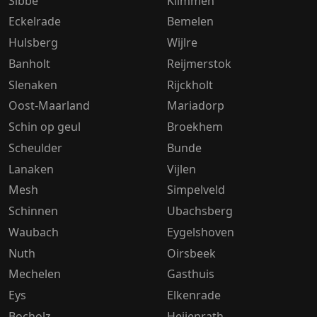
Sibbe
Klimmen
Eckelrade
Bemelen
Hulsberg
Wijlre
Banholt
Reijmerstok
Slenaken
Rijckholt
Oost-Maarland
Mariadorp
Schin op geul
Broekhem
Scheulder
Bunde
Lanaken
Vijlen
Mesh
Simpelveld
Schinnen
Ubachsberg
Waubach
Eygelshoven
Nuth
Oirsbeek
Mechelen
Gasthuis
Eys
Elkenrade
Bocholz
Heijenrath