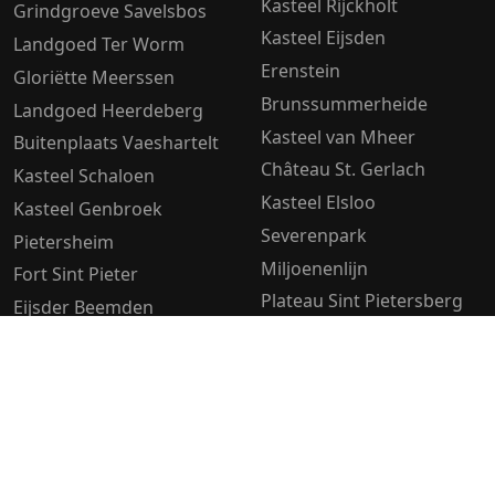
Kasteel Rijckholt
Grindgroeve Savelsbos
Kasteel Eijsden
Landgoed Ter Worm
Erenstein
Gloriëtte Meerssen
Brunssummerheide
Landgoed Heerdeberg
Kasteel van Mheer
Buitenplaats Vaeshartelt
Château St. Gerlach
Kasteel Schaloen
Kasteel Elsloo
Kasteel Genbroek
Severenpark
Pietersheim
Miljoenenlijn
Fort Sint Pieter
Plateau Sint Pietersberg
Eijsder Beemden
Kasteel Hoensbroek
Ambyer Hei
Lage Weerd
Landgoed Altenbroek
Geulpark
Stadspark Sittard
Molen Otten
Langenakkervoetpad
Bloemendal
Driepoel, natuurgebied