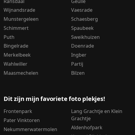
Ransdaal
Geulle
Wijnandsrade
Vaesrade
Munstergeleen
Schaesberg
Schimmert
Spaubeek
Puth
Sweikhuizen
Bingelrade
Doenrade
Merkelbeek
Ingber
Wahlwiller
Partij
Maasmechelen
Bilzen
Dit zijn mijn favoriete foto plekjes!
Frontenpark
Lang Grachtje en Klein
Grachtje
Pater Vinktoren
Aldenhofpark
Nekummerwatermolen