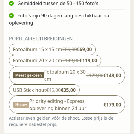
Gemiddeld tussen de 50 - 150 foto's
Foto's zijn 90 dagen lang beschikbaar na
oplevering
POPULAIRE UITBREIDINGEN
Fotoalbum 15 x 15 cm
€89,00
€69,00
Fotoalbum 20 x 20 cm
€149,00
€119,00
Fotoalbum 20 x 30
€179,00
€149,00
Meest gekozen
cm
USB Stick hout
€45,00
€35,00
Priority editing - Express
€179,00
Nieuw
oplevering binnen 24 uur
Actietarieven gelden vóór de shoot. Losse prijs is de
reguliere nabestel prijs.