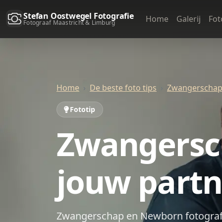
Stefan Oostwegel Fotografie
Home
Galerij
Fot
Fotograaf Maastricht & Limburg
Home
De beste foto tips
Zwangerschap
Fototip
Zwangersc
jouw partn
Zwangerschap en Newborn fotografi