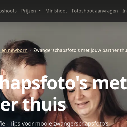
oshoots
Prijzen
Minishoot
Fotoshoot aanvragen
I
 en newborn
Zwangerschapsfoto's met jouw partner thu
hapsfoto's met
er thuis
e - Tips voor mooie zwangerschapsfoto’s