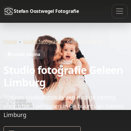
Stefan Oostwegel Fotografie
Home
Studio fotografie
Geleen Limburg
Lokale pagina
Studio fotografie Geleen
Limburg
Tijdloze studiofoto’s in een rustige setting
voor 1 tot 3 personen in de buurt van Geleen
Limburg