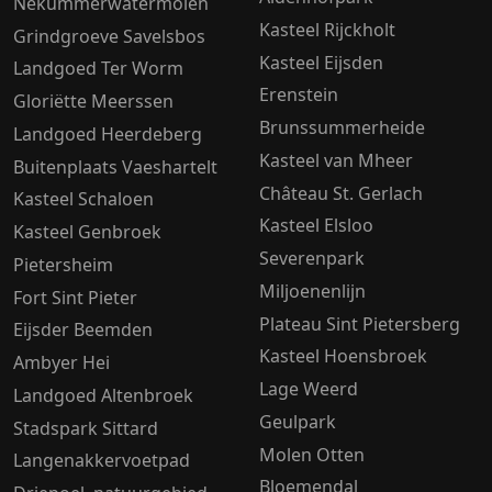
Nekummerwatermolen
Kasteel Rijckholt
Grindgroeve Savelsbos
Kasteel Eijsden
Landgoed Ter Worm
Erenstein
Gloriëtte Meerssen
Brunssummerheide
Landgoed Heerdeberg
Kasteel van Mheer
Buitenplaats Vaeshartelt
Château St. Gerlach
Kasteel Schaloen
Kasteel Elsloo
Kasteel Genbroek
Severenpark
Pietersheim
Miljoenenlijn
Fort Sint Pieter
Plateau Sint Pietersberg
Eijsder Beemden
Kasteel Hoensbroek
Ambyer Hei
Lage Weerd
Landgoed Altenbroek
Geulpark
Stadspark Sittard
Molen Otten
Langenakkervoetpad
Bloemendal