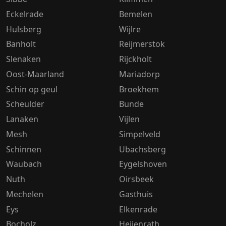
Eckelrade
Bemelen
Hulsberg
Wijlre
Banholt
Reijmerstok
Slenaken
Rijckholt
Oost-Maarland
Mariadorp
Schin op geul
Broekhem
Scheulder
Bunde
Lanaken
Vijlen
Mesh
Simpelveld
Schinnen
Ubachsberg
Waubach
Eygelshoven
Nuth
Oirsbeek
Mechelen
Gasthuis
Eys
Elkenrade
Bocholz
Heijenrath