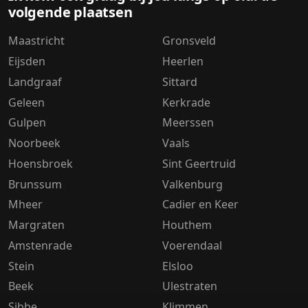
volgende plaatsen
Maastricht
Gronsveld
Eijsden
Heerlen
Landgraaf
Sittard
Geleen
Kerkrade
Gulpen
Meerssen
Noorbeek
Vaals
Hoensbroek
Sint Geertruid
Brunssum
Valkenburg
Mheer
Cadier en Keer
Margraten
Houthem
Amstenrade
Voerendaal
Stein
Elsloo
Beek
Ulestraten
Sibbe
Klimmen