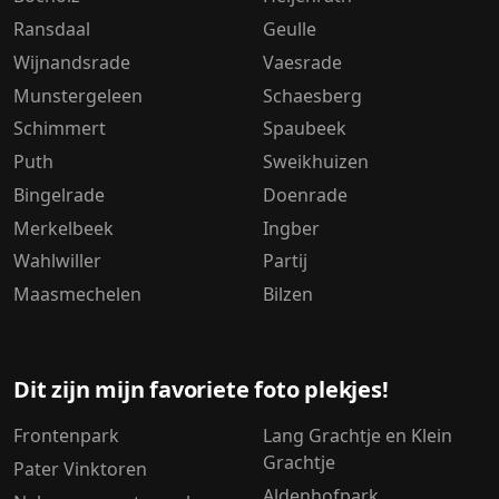
Ransdaal
Geulle
Wijnandsrade
Vaesrade
Munstergeleen
Schaesberg
Schimmert
Spaubeek
Puth
Sweikhuizen
Bingelrade
Doenrade
Merkelbeek
Ingber
Wahlwiller
Partij
Maasmechelen
Bilzen
Dit zijn mijn favoriete foto plekjes!
Frontenpark
Lang Grachtje en Klein
Grachtje
Pater Vinktoren
Aldenhofpark