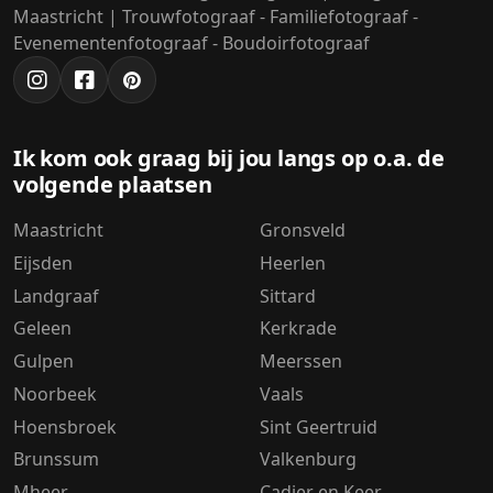
Maastricht | Trouwfotograaf - Familiefotograaf -
Evenementenfotograaf - Boudoirfotograaf
Ik kom ook graag bij jou langs op o.a. de
volgende plaatsen
Maastricht
Gronsveld
Eijsden
Heerlen
Landgraaf
Sittard
Geleen
Kerkrade
Gulpen
Meerssen
Noorbeek
Vaals
Hoensbroek
Sint Geertruid
Brunssum
Valkenburg
Mheer
Cadier en Keer