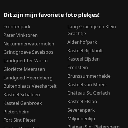
Dit zijn mijn favoriete foto plekjes!
Frontenpark
Lang Grachtje en Klein
Grachtje
Pater Vinktoren
Aldenhofpark
Nekummerwatermolen
Kasteel Rijckholt
Grindgroeve Savelsbos
Kasteel Eijsden
Landgoed Ter Worm
Erenstein
Gloriëtte Meerssen
Brunssummerheide
Landgoed Heerdeberg
Kasteel van Mheer
Buitenplaats Vaeshartelt
Château St. Gerlach
Kasteel Schaloen
Kasteel Elsloo
Kasteel Genbroek
Severenpark
Pietersheim
Miljoenenlijn
Fort Sint Pieter
Plateau Sint Pietersberg