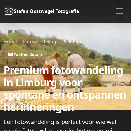
Stefan Oostwegel Fotografie
Home
Fotowandeling
Premium
Pakket details
Premium fotowandeling
in Limburg voor
spontane en ontspannen
herinneringen
Een fotowandeling is perfect voor wie wel
mooie foto’s wil, maar niet het gevoel wil