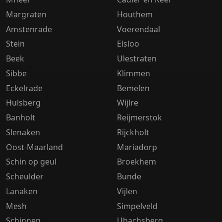
Margraten
Houthem
Amstenrade
Voerendaal
Stein
Elsloo
Beek
Ulestraten
Sibbe
Klimmen
Eckelrade
Bemelen
Hulsberg
Wijlre
Banholt
Reijmerstok
Slenaken
Rijckholt
Oost-Maarland
Mariadorp
Schin op geul
Broekhem
Scheulder
Bunde
Lanaken
Vijlen
Mesh
Simpelveld
Schinnen
Ubachsberg