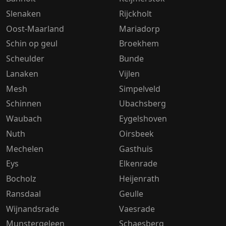
Slenaken
Rijckholt
Oost-Maarland
Mariadorp
Schin op geul
Broekhem
Scheulder
Bunde
Lanaken
Vijlen
Mesh
Simpelveld
Schinnen
Ubachsberg
Waubach
Eygelshoven
Nuth
Oirsbeek
Mechelen
Gasthuis
Eys
Elkenrade
Bocholz
Heijenrath
Ransdaal
Geulle
Wijnandsrade
Vaesrade
Munstergeleen
Schaesberg