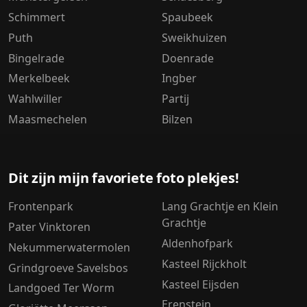
Schimmert
Spaubeek
Puth
Sweikhuizen
Bingelrade
Doenrade
Merkelbeek
Ingber
Wahlwiller
Partij
Maasmechelen
Bilzen
Dit zijn mijn favoriete foto plekjes!
Frontenpark
Lang Grachtje en Klein
Grachtje
Pater Vinktoren
Aldenhofpark
Nekummerwatermolen
Kasteel Rijckholt
Grindgroeve Savelsbos
Kasteel Eijsden
Landgoed Ter Worm
Erenstein