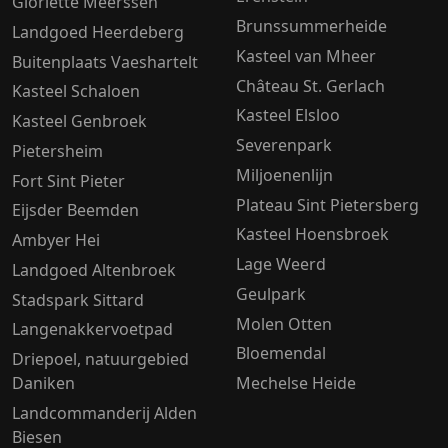
Gloriëtte Meerssen
Brunssummerheide
Landgoed Heerdeberg
Kasteel van Mheer
Buitenplaats Vaeshartelt
Château St. Gerlach
Kasteel Schaloen
Kasteel Elsloo
Kasteel Genbroek
Severenpark
Pietersheim
Miljoenenlijn
Fort Sint Pieter
Plateau Sint Pietersberg
Eijsder Beemden
Kasteel Hoensbroek
Ambyer Hei
Lage Weerd
Landgoed Altenbroek
Geulpark
Stadspark Sittard
Molen Otten
Langenakkervoetpad
Bloemendal
Driepoel, natuurgebied
Daniken
Mechelse Heide
Landcommanderij Alden
Biesen