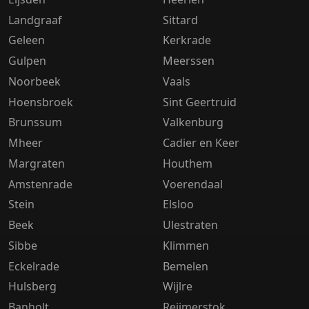
Landgraaf
Sittard
Geleen
Kerkrade
Gulpen
Meerssen
Noorbeek
Vaals
Hoensbroek
Sint Geertruid
Brunssum
Valkenburg
Mheer
Cadier en Keer
Margraten
Houthem
Amstenrade
Voerendaal
Stein
Elsloo
Beek
Ulestraten
Sibbe
Klimmen
Eckelrade
Bemelen
Hulsberg
Wijlre
Banholt
Reijmerstok