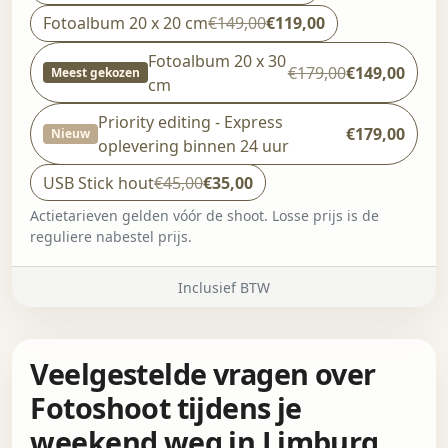
Fotoalbum 20 x 20 cm
€149,00
€119,00
Fotoalbum 20 x 30
€179,00
€149,00
Meest gekozen
cm
Priority editing - Express
€179,00
Nieuw
oplevering binnen 24 uur
USB Stick hout
€45,00
€35,00
Actietarieven gelden vóór de shoot. Losse prijs is de
reguliere nabestel prijs.
Inclusief BTW
Veelgestelde vragen over
Fotoshoot tijdens je
weekend weg in Limburg